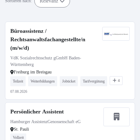
Relevanz
Sortieren nach:
Büroassistenz /
Rechtsanwaltsfachangestellte/n
(m/w/d)
VdK Sozialrechtsschutz gGmbH Baden-
Württemberg
Freiburg im Breisgau
4
Teilzeit
Weiterbildungen
Jobticket
Tarifvergütung
07.08.2026
Persönlicher Assistent
Hamburger AssistenzGenossenschaft eG
St. Pauli
Vollzeit