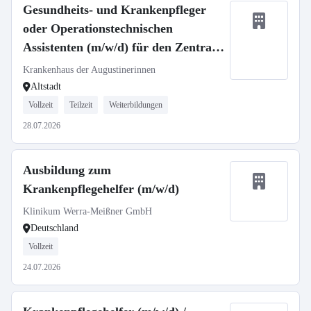
Gesundheits- und Krankenpfleger
oder Operationstechnischen
Assistenten (m/w/d) für den Zentral
OP - Neuaufbau unserer Flexidienste
Krankenhaus der Augustinerinnen
Altstadt
Vollzeit
Teilzeit
Weiterbildungen
28.07.2026
Ausbildung zum
Krankenpflegehelfer (m/w/d)
Klinikum Werra-Meißner GmbH
Deutschland
Vollzeit
24.07.2026