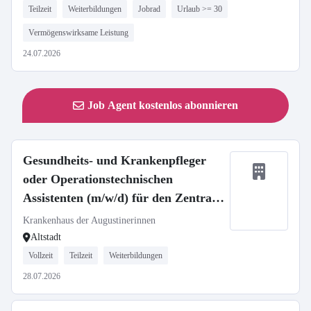
Teilzeit
Weiterbildungen
Jobrad
Urlaub >= 30
Vermögenswirksame Leistung
24.07.2026
Job Agent kostenlos abonnieren
Gesundheits- und Krankenpfleger
oder Operationstechnischen
Assistenten (m/w/d) für den Zentral
OP - Neuaufbau unserer Spätdienste
Krankenhaus der Augustinerinnen
Altstadt
Vollzeit
Teilzeit
Weiterbildungen
28.07.2026