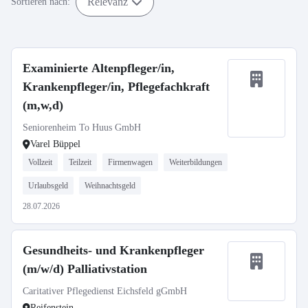
Relevanz
Sortieren nach:
Examinierte Altenpfleger/in,
Krankenpfleger/in, Pflegefachkraft
(m,w,d)
Seniorenheim To Huus GmbH
Varel Büppel
Vollzeit
Teilzeit
Firmenwagen
Weiterbildungen
Urlaubsgeld
Weihnachtsgeld
28.07.2026
Gesundheits- und Krankenpfleger
(m/w/d) Palliativstation
Caritativer Pflegedienst Eichsfeld gGmbH
Reifenstein