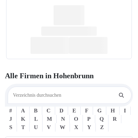
Alle Firmen in
Hohenbrunn
#
A
B
C
D
E
F
G
H
I
J
K
L
M
N
O
P
Q
R
S
T
U
V
W
X
Y
Z