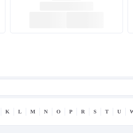
K
L
M
N
O
P
R
S
T
U