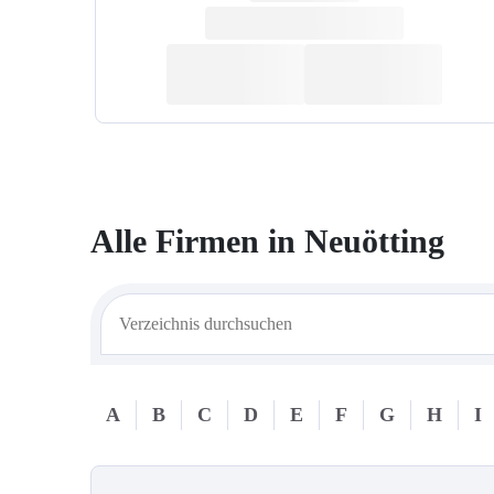
Alle Firmen in
Neuötting
A
B
C
D
E
F
G
H
I