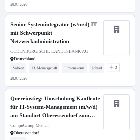
28.07.2026
Senior Systemintegrator (w/m/d) IT
mit Schwerpunkt
Netzwerkadministration
OLDENBURGISCHE LANDESBANK AG
Deutschland
3
Vollzeit
13. Monatsgehalt
Firmenevents
Jobrad
28.07.2026
Quereinstieg: Umschulung Kaufleute
für IT-System-Management (m/w/d)
am Standort Oberessendorf zum
01.09.2026
CompuGroup Medical
Oberessendorf