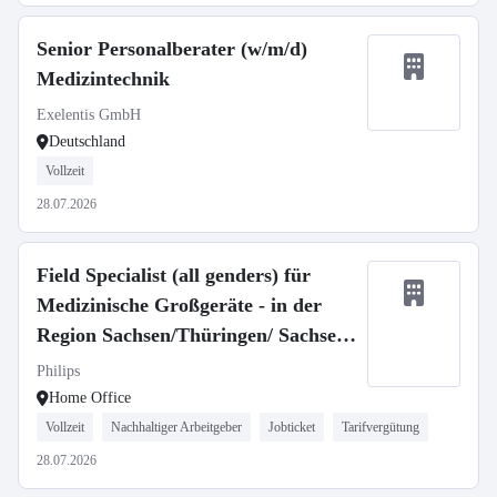
Senior Personalberater (w/m/d)
Medizintechnik
Exelentis GmbH
Deutschland
Vollzeit
28.07.2026
Field Specialist (all genders) für
Medizinische Großgeräte - in der
Region Sachsen/Thüringen/ Sachsen-
Anh.
Philips
Home Office
Vollzeit
Nachhaltiger Arbeitgeber
Jobticket
Tarifvergütung
28.07.2026