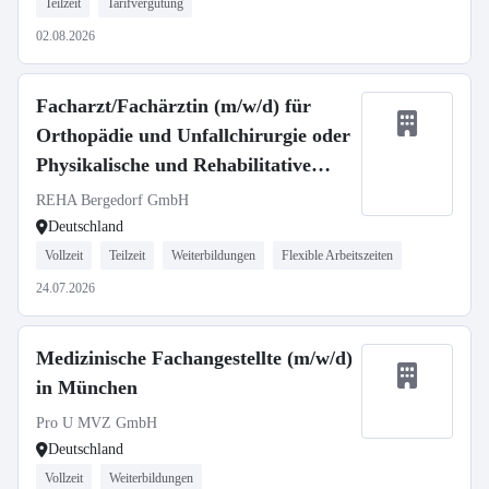
Teilzeit
Tarifvergütung
02.08.2026
Facharzt/Fachärztin (m/w/d) für
Orthopädie und Unfallchirurgie oder
Physikalische und Rehabilitative
Medizin
REHA Bergedorf GmbH
Deutschland
Vollzeit
Teilzeit
Weiterbildungen
Flexible Arbeitszeiten
24.07.2026
Medizinische Fachangestellte (m/w/d)
in München
Pro U MVZ GmbH
Deutschland
Vollzeit
Weiterbildungen