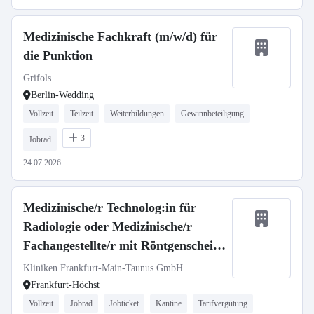
Medizinische Fachkraft (m/w/d) für
die Punktion
Grifols
Berlin-Wedding
Vollzeit
Teilzeit
Weiterbildungen
Gewinnbeteiligung
3
Jobrad
24.07.2026
Medizinische/r Technolog:in für
Radiologie oder Medizinische/r
Fachangestellte/r mit Röntgenschein
(m/w/d)
Kliniken Frankfurt-Main-Taunus GmbH
Frankfurt-Höchst
Vollzeit
Jobrad
Jobticket
Kantine
Tarifvergütung