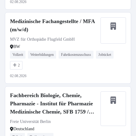
02.08.2026
Medizinische Fachangestellte / MFA
(m/w/d)
MVZ für Orthopädie Flugfeld GmbH
BW
Vollzeit
Weiterbildungen
Fahrtkostenzuschuss
Jobticket
2
02.08.2026
Fachbereich Biologie, Chemie,
Pharmazie - Institut für Pharmazie
Medizinische Chemie, SFB 1759 /
Medicinal Chemistry, SFB 1759
Freie Universität Berlin
Deutschland