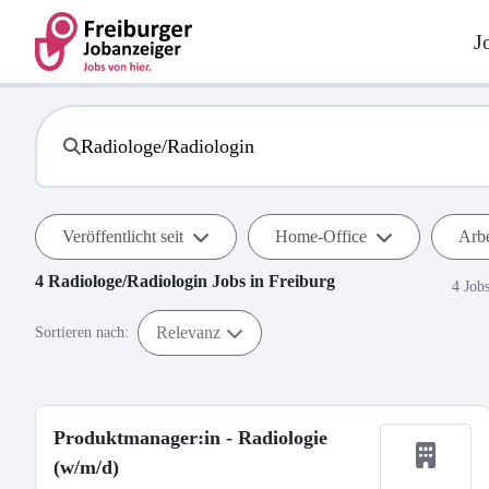
J
Veröffentlicht seit
Home-Office
Arbe
4
Radiologe/Radiologin
Jobs in
Freiburg
4 Job
Relevanz
Sortieren nach:
Produktmanager:in - Radiologie
(w/m/d)