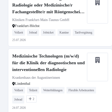
Radiologie oder Medizinische/r
Fachangestellte/r mit Röntgenschein
(m/w/d)
Kliniken Frankfurt-Main-Taunus GmbH
Frankfurt-Höchst
Vollzeit
Jobrad
Jobticket
Kantine
Tarifvergütung
25.07.2026
Medizinische Technologen (m/w/d)
für die Klinik der diagnostischen und
interventionellen Radiologie
Krankenhaus der Augustinerinnen
Lindenthal
Vollzeit
Teilzeit
Weiterbildungen
Flexible Arbeitszeiten
2
Jobrad
24.07.2026