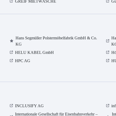
GREIF MIETWÄSCHE
Gu
Hans Segmüller Polstermöbelfabrik GmbH & Co.
Ha
KG
K
HELU KABEL GmbH
Hö
HPC AG
H
INCLUSIFY AG
in
Internationale Gesellschaft für Eisenbahnverkehr –
In