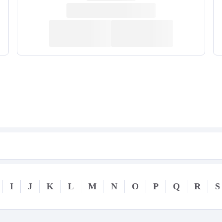
I
J
K
L
M
N
O
P
Q
R
S