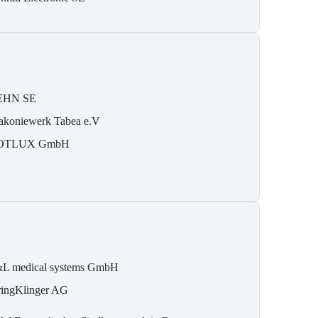
EHN SE
akoniewerk Tabea e.V
OTLUX GmbH
L medical systems GmbH
ringKlinger AG