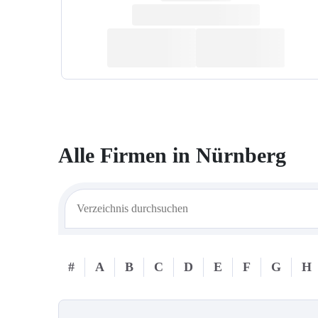
Alle Firmen in
Nürnberg
#
A
B
C
D
E
F
G
H