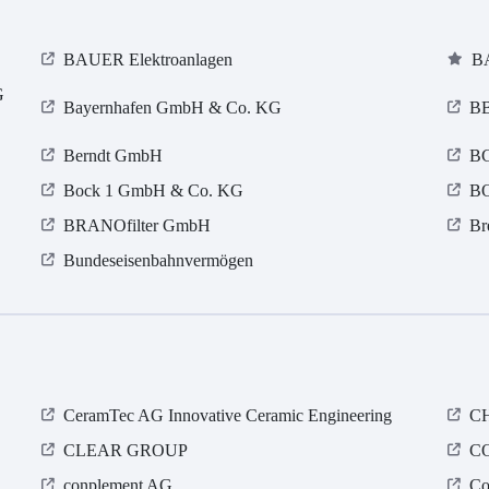
BAUER Elektroanlagen
BA
G
Bayernhafen GmbH & Co. KG
BB
Berndt GmbH
BG
Bock 1 GmbH & Co. KG
BO
BRANOfilter GmbH
Br
Bundeseisenbahnvermögen
CeramTec AG Innovative Ceramic Engineering
CH
CLEAR GROUP
C
conplement AG
Co