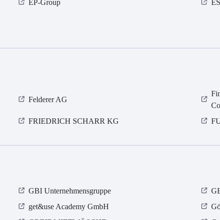
EP-Group
ES
Fi
Felderer AG
Co
FRIEDRICH SCHARR KG
FU
GBI Unternehmensgruppe
GE
get&use Academy GmbH
Gö