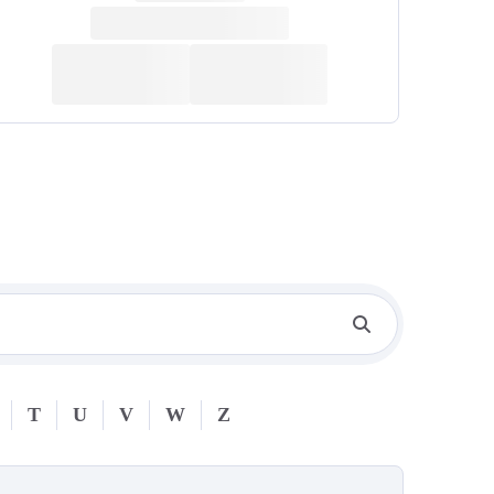
T
U
V
W
Z