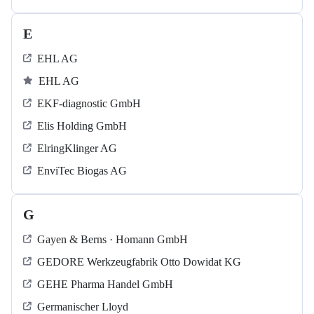
E
EHL AG
EHL AG
EKF-diagnostic GmbH
Elis Holding GmbH
ElringKlinger AG
EnviTec Biogas AG
G
Gayen & Berns · Homann GmbH
GEDORE Werkzeugfabrik Otto Dowidat KG
GEHE Pharma Handel GmbH
Germanischer Lloyd