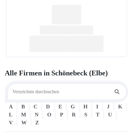
Alle Firmen in
Schönebeck (Elbe)
A
B
C
D
E
G
H
I
J
K
L
M
N
O
P
R
S
T
U
V
W
Z