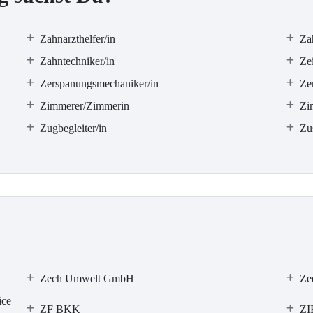
Zahnarzthelfer/in
Za
Zahntechniker/in
Zei
Zerspanungsmechaniker/in
Ze
Zimmerer/Zimmerin
Zi
Zugbegleiter/in
Zus
Zech Umwelt GmbH
Ze
ice
ZF BKK
ZI