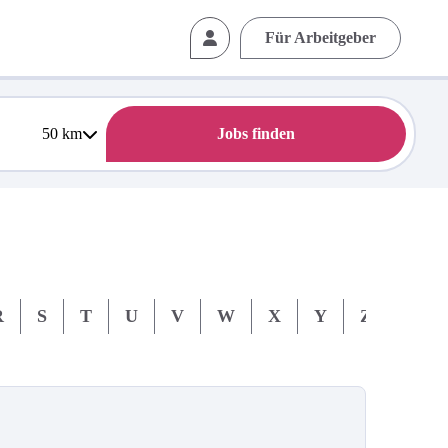
Für Arbeitgeber
50
km
Jobs finden
R
S
T
U
V
W
X
Y
Z