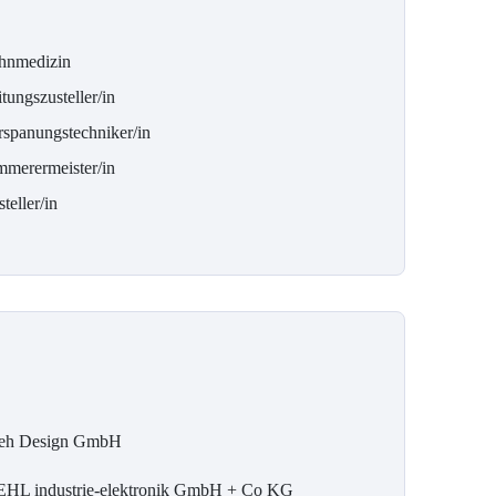
hnmedizin
tungszusteller/in
rspanungstechniker/in
mmerermeister/in
teller/in
eh Design GmbH
EHL industrie-elektronik GmbH + Co KG