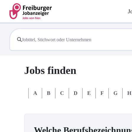
J
Jobs finden
#
A
B
C
D
E
F
G
H
Welche Berufsbezeichnun