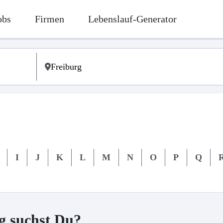
obs
Firmen
Lebenslauf-Generator
I
J
K
L
M
N
O
P
Q
g suchst Du?