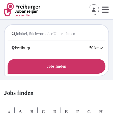
50
km
Jobs finden
Jobs finden
#
A
B
C
D
E
F
G
H
I