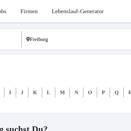
obs
Firmen
Lebenslauf-Generator
I
J
K
L
M
N
O
P
Q
g suchst Du?