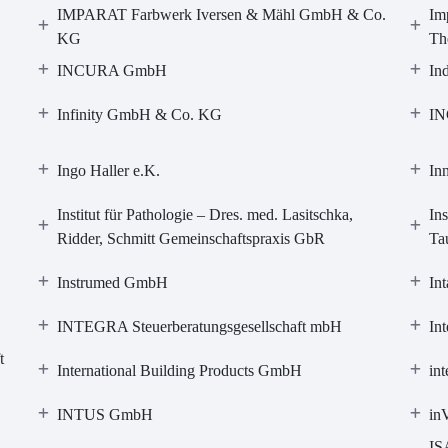
IMPARAT Farbwerk Iversen & Mähl GmbH & Co.
Im
KG
Th
INCURA GmbH
In
Infinity GmbH & Co. KG
IN
Ingo Haller e.K.
In
Institut für Pathologie – Dres. med. Lasitschka,
Ins
Ridder, Schmitt Gemeinschaftspraxis GbR
Ta
Instrumed GmbH
In
INTEGRA Steuerberatungsgesellschaft mbH
Int
t
International Building Products GmbH
int
INTUS GmbH
in
IS