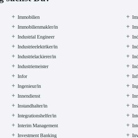
Immobilien
Im
Immobilienmakler/in
Im
Industrial Engineer
Ind
Industrieelektriker/in
Ind
Industrielackierer/in
In
Industriemeister
Ind
Infor
In
Ingenieur/in
In
Innendienst
In
Instandhalter/in
In
Integrationshelfer/in
Int
Interim Management
Int
Investment Banking
Inv