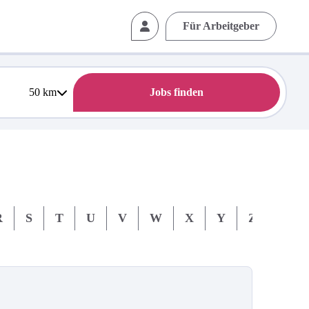
Für Arbeitgeber
50
km
Jobs finden
R
S
T
U
V
W
X
Y
Z