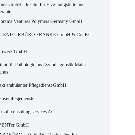
puls GmbH - Institut für Erziehungshilfe und
erapie
dorama Ventures Polymers Germany GmbH
GENIEURBÜRO FRANKE GmbH & Co. KG
nowerk GmbH
titut für Pathologie und Zytodiagnostik Main-
unus
takt ambulanter Pflegedienst GmbH
ensivpflegedienste
ersoft consulting services AG
VENTer GmbH
AR-WÜRM-LECH IWL Werkstätten für