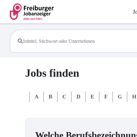
J
Jobs finden
#
A
B
C
D
E
F
G
H
Welche Berufsbezeichnun