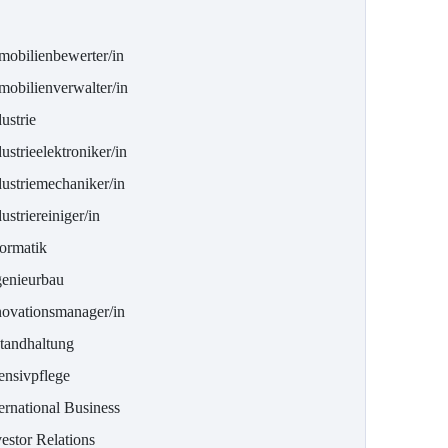
mobilienbewerter/in
mobilienverwalter/in
ustrie
ustrieelektroniker/in
dustriemechaniker/in
ustriereiniger/in
formatik
genieurbau
novationsmanager/in
standhaltung
ensivpflege
ernational Business
estor Relations