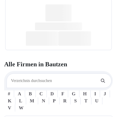
Alle Firmen in
Bautzen
#
A
B
C
D
F
G
H
I
J
K
L
M
N
P
R
S
T
U
V
W