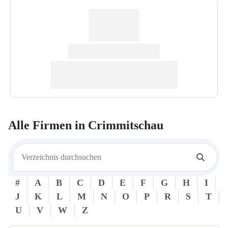
Alle Firmen in
Crimmitschau
#
A
B
C
D
E
F
G
H
I
J
K
L
M
N
O
P
R
S
T
U
V
W
Z