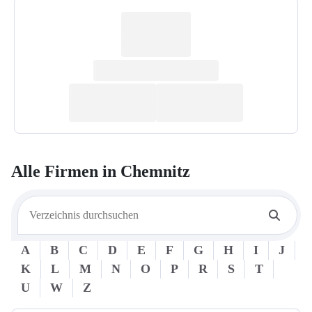
Alle Firmen in
Chemnitz
A
B
C
D
E
F
G
H
I
J
K
L
M
N
O
P
R
S
T
U
W
Z