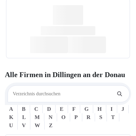
Alle Firmen in
Dillingen an der Donau
A
B
C
D
E
F
G
H
I
J
K
L
M
N
O
P
R
S
T
U
V
W
Z