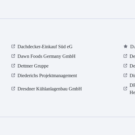
Dachdecker-Einkauf Süd eG
D
Dawn Foods Germany GmbH
De
Dettmer Gruppe
De
Diederichs Projektmanagement
Di
DR
Dresdner Kühlanlagenbau GmbH
He