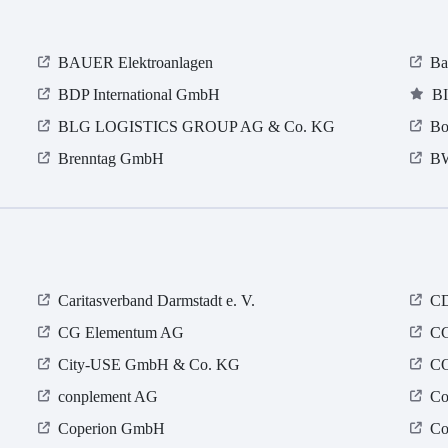
BAUER Elektroanlagen
Ba
BDP International GmbH
B
BLG LOGISTICS GROUP AG & Co. KG
Bo
Brenntag GmbH
BW
Caritasverband Darmstadt e. V.
CD
CG Elementum AG
CG
City-USE GmbH & Co. KG
C
conplement AG
Co
Coperion GmbH
Co