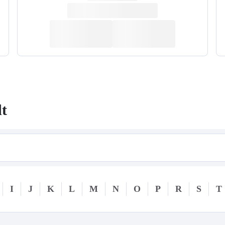
dt
I
J
K
L
M
N
O
P
R
S
T