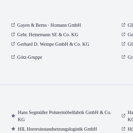
Gayen & Berns · Homann GmbH
GB
Gebr. Heinemann SE & Co. KG
Ge
Gerhard D. Wempe GmbH & Co. KG
GH
Götz-Gruppe
Gr
Hans Segmüller Polstermöbelfabrik GmbH & Co.
Ha
KG
K
HIL Heeresinstandsetzungslogistik GmbH
Hö