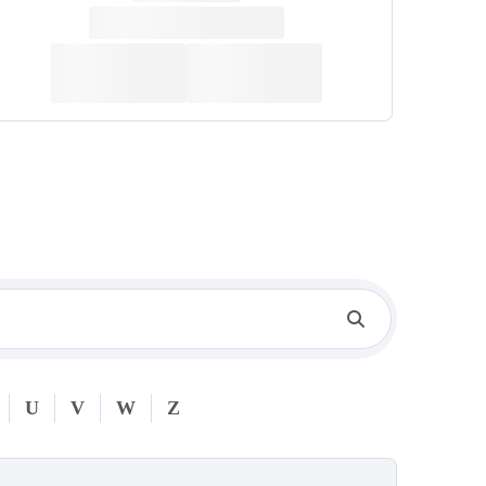
U
V
W
Z