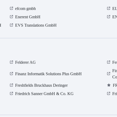
efcom gmbh
E
Enerent GmbH
EN
H
EVS Translations GmbH
Felderer AG
Fe
Fi
Finanz Informatik Solutions Plus GmbH
Co
Freshfields Bruckhaus Deringer
F
Friedrich Sanner GmbH & Co. KG
Fr