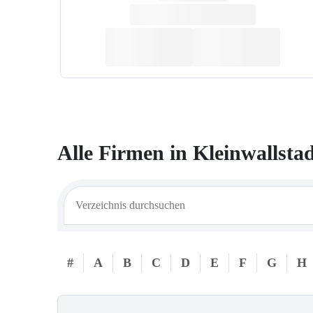
Alle Firmen in
Kleinwallsta
#
A
B
C
D
E
F
G
H