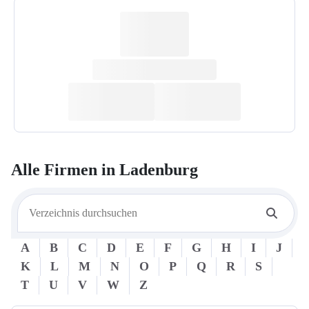
Alle Firmen in
Ladenburg
A
B
C
D
E
F
G
H
I
J
K
L
M
N
O
P
Q
R
S
T
U
V
W
Z