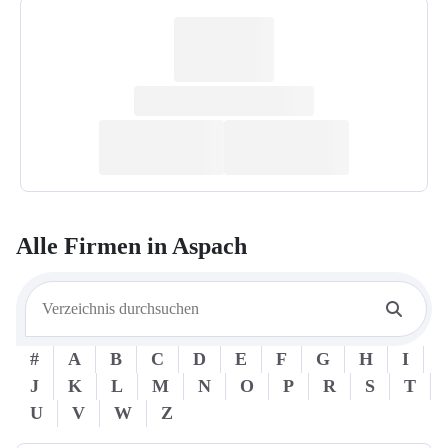
Alle Firmen in
Aspach
#
A
B
C
D
E
F
G
H
I
J
K
L
M
N
O
P
R
S
T
U
V
W
Z