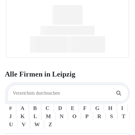
Alle Firmen in
Leipzig
#
A
B
C
D
E
F
G
H
I
J
K
L
M
N
O
P
R
S
T
U
V
W
Z