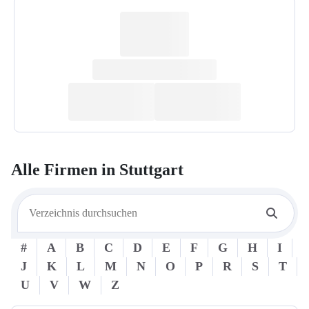
Alle Firmen in
Stuttgart
#
A
B
C
D
E
F
G
H
I
J
K
L
M
N
O
P
R
S
T
U
V
W
Z