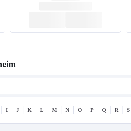
heim
I
J
K
L
M
N
O
P
Q
R
S