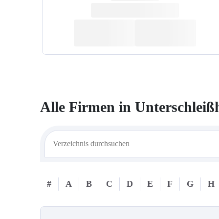
Alle Firmen in
Unterschleiß
#
A
B
C
D
E
F
G
H