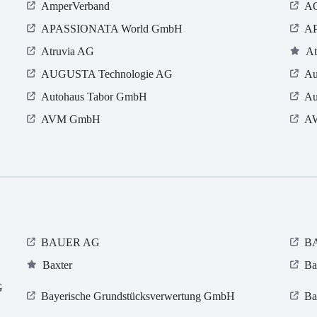
AmperVerband
AO
APASSIONATA World GmbH
AP
Atruvia AG
At
AUGUSTA Technologie AG
Au
Autohaus Tabor GmbH
Au
AVM GmbH
AW
BAUER AG
BA
Baxter
Ba
G
Bayerische Grundstücksverwertung GmbH
Ba