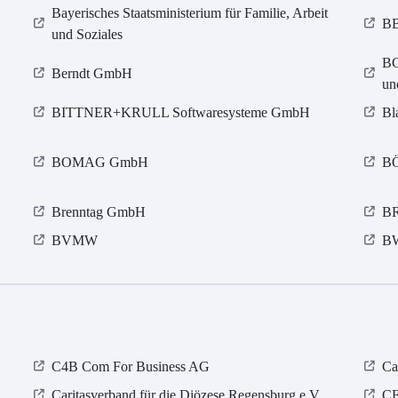
Bayerisches Staatsministerium für Familie, Arbeit
BB
und Soziales
BG
Berndt GmbH
un
BITTNER+KRULL Softwaresysteme GmbH
Bl
BOMAG GmbH
B
Brenntag GmbH
BR
BVMW
BW
C4B Com For Business AG
Ca
Caritasverband für die Diözese Regensburg e.V.
C