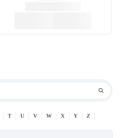
T
U
V
W
X
Y
Z