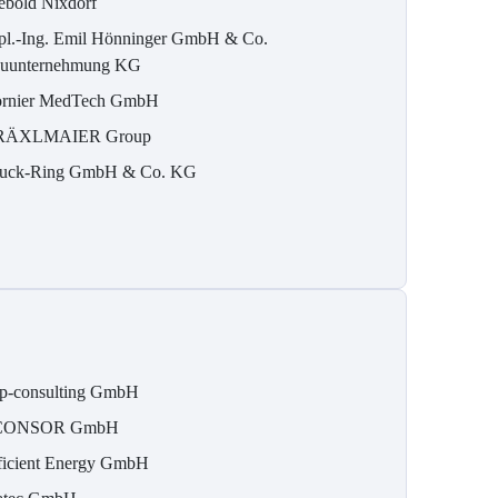
ebold Nixdorf
pl.-Ing. Emil Hönninger GmbH & Co.
uunternehmung KG
rnier MedTech GmbH
RÄXLMAIER Group
uck-Ring GmbH & Co. KG
p-consulting GmbH
CONSOR GmbH
ficient Energy GmbH