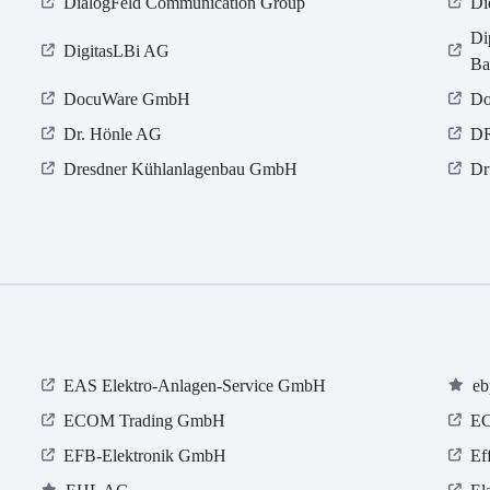
DialogFeld Communication Group
Di
Di
DigitasLBi AG
Ba
DocuWare GmbH
Do
Dr. Hönle AG
D
Dresdner Kühlanlagenbau GmbH
Dr
EAS Elektro-Anlagen-Service GmbH
eb
ECOM Trading GmbH
E
EFB-Elektronik GmbH
Ef