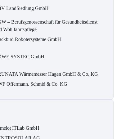
V LandSiedlung GmbH
W – Berufsgenossenschaft für Gesundheitsdienst
d Wohlfahrtspflege
ackbird Robotersysteme GmbH
ÖWE SYSTEC GmbH
UNATA Wärmemesser Hagen GmbH & Co. KG
F Offermann, Schmid & Co. KG
melot ITLab GmbH
ENTROSOLAR AG