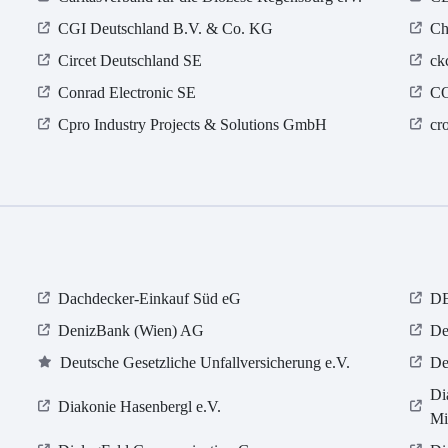
CGI Deutschland B.V. & Co. KG
Ch
Circet Deutschland SE
ck
Conrad Electronic SE
C
Cpro Industry Projects & Solutions GmbH
cr
Dachdecker-Einkauf Süd eG
D
DenizBank (Wien) AG
De
Deutsche Gesetzliche Unfallversicherung e.V.
De
Di
Diakonie Hasenbergl e.V.
Mi